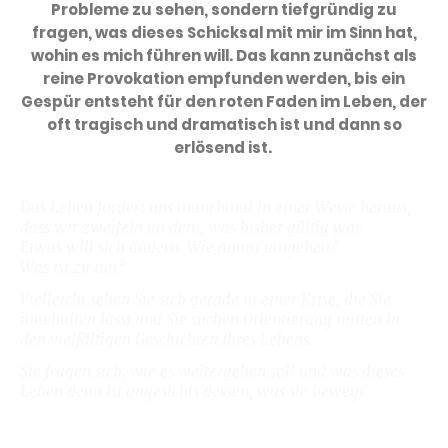
Probleme zu sehen, sondern tiefgründig zu
fragen, was dieses Schicksal mit mir im Sinn hat,
wohin es mich führen will. Das kann zunächst als
reine Provokation empfunden werden, bis ein
Gespür entsteht für den roten Faden im Leben, der
oft tragisch und dramatisch ist und dann so
erlösend ist.
Das Leben fordert uns manchmal in einer Weise heraus,
dass wir zweifeln an dem, was bisher gültig war.
Etwas will sich ändern. Wie damit umgehen?
Was ist zu tun?
Vielleicht sehen Sie sich gerade in einer Krise, die Sie
innehalten lässt und Sie suchen Orientierung mitten in
den vielfältigen Geschichten Ihres Lebens.
Sie fragen sich, wie es weitergehen soll und was dieses
Leben denn ist angesichts dessen, was sie bewegt.